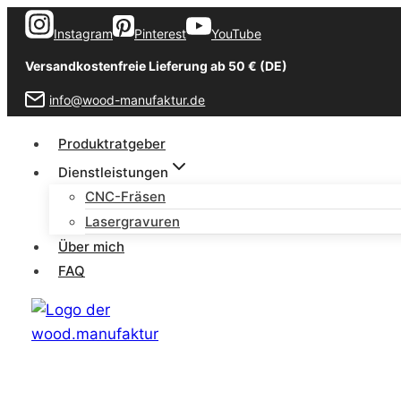
Zum
Instagram
Pinterest
YouTube
Inhalt
springen
Versandkostenfreie Lieferung ab 50 € (DE)
info@wood-manufaktur.de
Produktratgeber
Dienstleistungen
CNC-Fräsen
Lasergravuren
Über mich
FAQ