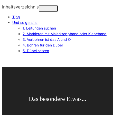
Inhaltsverzeichnis
Tipp
Und so geht`s:
1. Leitungen suchen
2. Markieren mit Malerkreppband oder Klebeband
3. Vorbohren ist das A und O
4. Bohren für den Dübel
5. Dübel setzen
Das besondere Etwas...