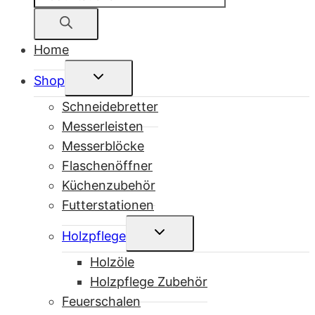
search
Home
Untermenü
Shop
umschalten
Schneidebretter
Messerleisten
Messerblöcke
Flaschenöffner
Küchenzubehör
Futterstationen
Untermenü
Holzpflege
umschalten
Holzöle
Holzpflege Zubehör
Feuerschalen