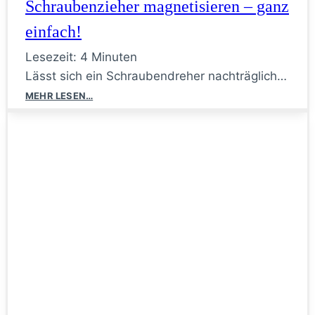
Schraubenzieher magnetisieren – ganz
einfach!
Lesezeit:
4
Minuten
Lässt sich ein Schraubendreher nachträglich…
Schraubenzieher
MEHR LESEN…
magnetisieren
–
ganz
einfach!