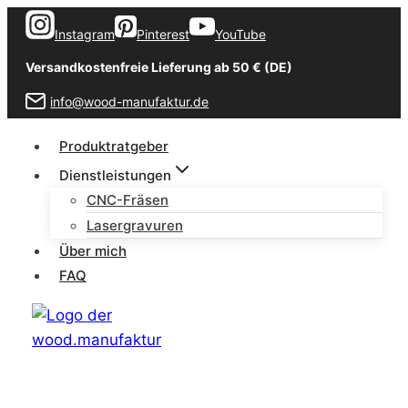
Zum
Instagram
Pinterest
YouTube
Inhalt
springen
Versandkostenfreie Lieferung ab 50 € (DE)
info@wood-manufaktur.de
Produktratgeber
Dienstleistungen
CNC-Fräsen
Lasergravuren
Über mich
FAQ