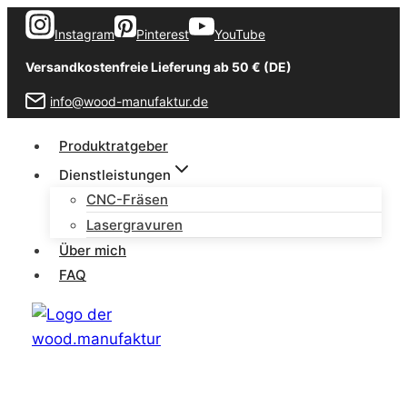
Zum
Instagram
Pinterest
YouTube
Inhalt
springen
Versandkostenfreie Lieferung ab 50 € (DE)
info@wood-manufaktur.de
Produktratgeber
Dienstleistungen
CNC-Fräsen
Lasergravuren
Über mich
FAQ