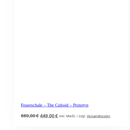
Feuerschale – The Cuboid – Prototyp
Ursprünglicher
Aktueller
669,00
€
449,00
€
inkl. MwSt. / zzgl.
Versandkosten
Preis
Preis
war:
ist: