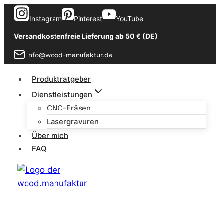
Zum
Instagram
Pinterest
YouTube
Inhalt
springen
Versandkostenfreie Lieferung ab 50 € (DE)
info@wood-manufaktur.de
Produktratgeber
Dienstleistungen
CNC-Fräsen
Lasergravuren
Über mich
FAQ