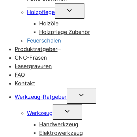
Untermenü
Holzpflege
umschalten
Holzöle
Holzpflege Zubehör
Feuerschalen
Produktratgeber
CNC-Fräsen
Lasergravuren
FAQ
Kontakt
Untermenü
Werkzeug-Ratgeber
umschalten
Untermenü
Werkzeug
umschalten
Handwerkzeug
Elektrowerkzeug