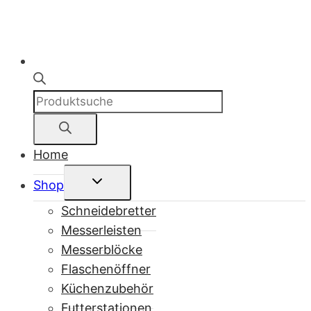
Products
search
Home
Untermenü
Shop
umschalten
Schneidebretter
Messerleisten
Messerblöcke
Flaschenöffner
Küchenzubehör
Futterstationen