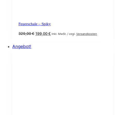
Feuerschale – Spiky
Ursprünglicher
Aktueller
329,00
€
199,00
€
inkl. MwSt. / zzgl.
Versandkosten
Preis
Preis
war:
ist:
Angebot!
329,00 €
199,00 €.