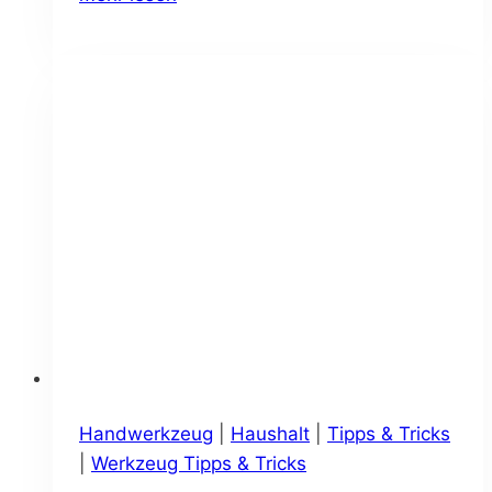
ohne
Staub
und
Dreck
Handwerkzeug
|
Haushalt
|
Tipps & Tricks
|
Werkzeug Tipps & Tricks