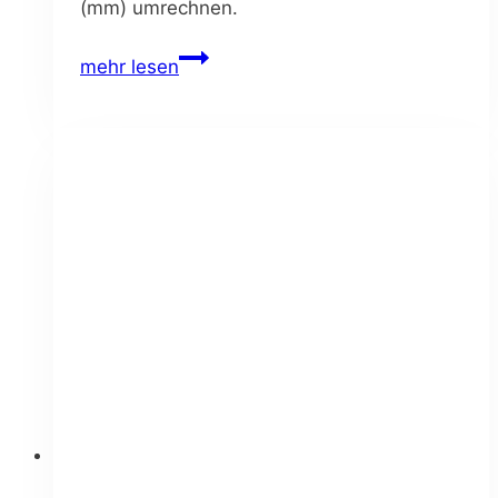
(mm) umrechnen.
Zoll
mehr lesen
in
mm
und
mm
in
Zoll
umrechnen