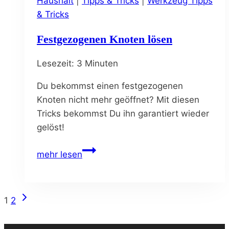
Haushalt
|
Tipps & Tricks
|
Werkzeug Tipps
& Tricks
Festgezogenen Knoten lösen
Lesezeit:
3
Minuten
Du bekommst einen festgezogenen
Knoten nicht mehr geöffnet? Mit diesen
Tricks bekommst Du ihn garantiert wieder
gelöst!
Festgezogenen
mehr lesen
Knoten
lösen
Nächste
Seitennavigation
1
2
Seite