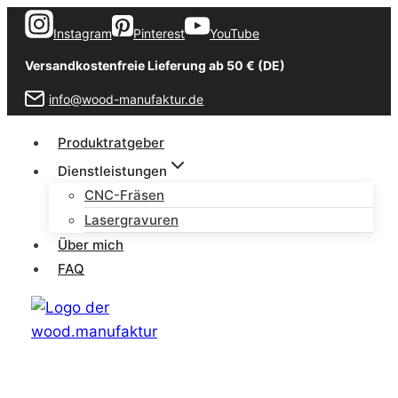
Zum
Instagram
Pinterest
YouTube
Inhalt
springen
Versandkostenfreie Lieferung ab 50 € (DE)
info@wood-manufaktur.de
Produktratgeber
Dienstleistungen
CNC-Fräsen
Lasergravuren
Über mich
FAQ