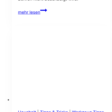
Richtig
mehr lesen
in
Fliesen
bohren