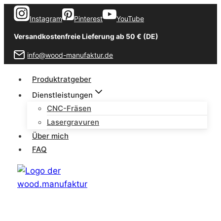
Zum
Instagram
Pinterest
YouTube
Inhalt
springen
Versandkostenfreie Lieferung ab 50 € (DE)
info@wood-manufaktur.de
Produktratgeber
Dienstleistungen
CNC-Fräsen
Lasergravuren
Über mich
FAQ