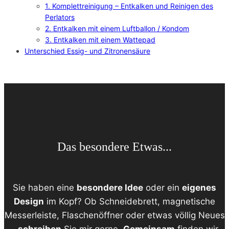
1. Komplettreinigung – Entkalken und Reinigen des
Perlators
2. Entkalken mit einem Luftballon / Kondom
3. Entkalken mit einem Wattepad
Unterschied Essig- und Zitronensäure
Das besondere Etwas...
Sie haben eine
besondere Idee
oder ein
eigenes
Design
im Kopf? Ob Schneidebrett, magnetische
Messerleiste, Flaschenöffner oder etwas völlig Neues
–
schreiben
Sie mir gerne.
Gemeinsam
finden wir