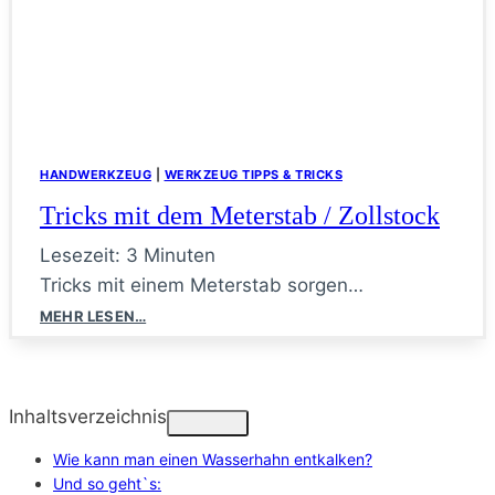
HANDWERKZEUG
|
WERKZEUG TIPPS & TRICKS
Tricks mit dem Meterstab / Zollstock
Lesezeit:
3
Minuten
Tricks mit einem Meterstab sorgen…
Tricks
MEHR LESEN…
mit
dem
Meterstab
/
Inhaltsverzeichnis
Zollstock
Wie kann man einen Wasserhahn entkalken?
Und so geht`s: