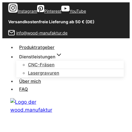
Zum
Instagram
Pinterest
YouTube
Inhalt
springen
Versandkostenfreie Lieferung ab 50 € (DE)
info@wood-manufaktur.de
Produktratgeber
Dienstleistungen
CNC-Fräsen
Lasergravuren
Über mich
FAQ