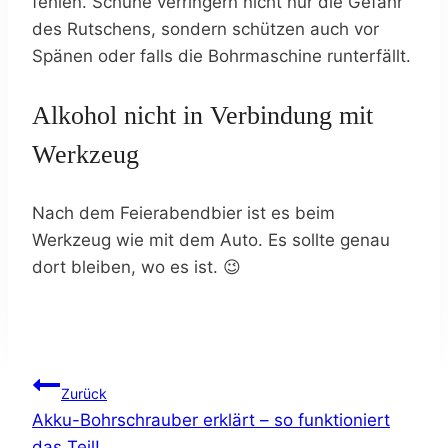
fehlen. Schuhe verringern nicht nur die Gefahr
des Rutschens, sondern schützen auch vor
Spänen oder falls die Bohrmaschine runterfällt.
Alkohol nicht in Verbindung mit
Werkzeug
Nach dem Feierabendbier ist es beim
Werkzeug wie mit dem Auto. Es sollte genau
dort bleiben, wo es ist. 😉
Beitragsnavigation
Zurück
Akku-Bohrschrauber erklärt – so funktioniert
das Teil!