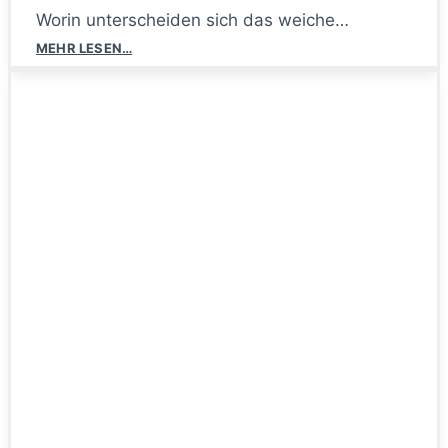
Worin unterscheiden sich das weiche…
Weiches
MEHR LESEN…
und
hartes
Drehmoment
–
was
ist
der
Unterschied?