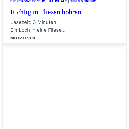
ELEKTROWERKZEUG
|
HAUSHALT
|
TIPPS & TRICKS
Richtig in Fliesen bohren
Lesezeit:
3
Minuten
Ein Loch in eine Fliese…
Richtig
MEHR LESEN…
in
Fliesen
bohren