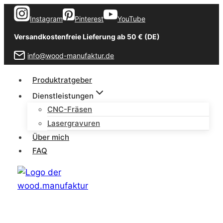
Zum
Instagram
Pinterest
YouTube
Inhalt
springen
Versandkostenfreie Lieferung ab 50 € (DE)
info@wood-manufaktur.de
Produktratgeber
Dienstleistungen
CNC-Fräsen
Lasergravuren
Über mich
FAQ