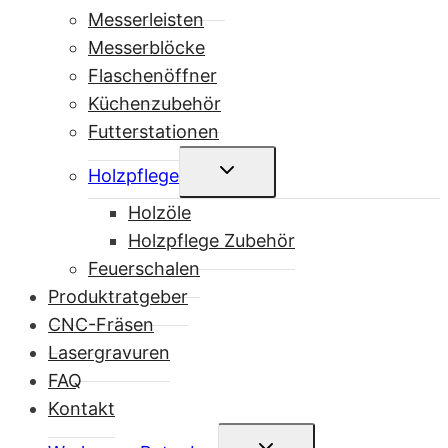
Messerleisten
Messerblöcke
Flaschenöffner
Küchenzubehör
Futterstationen
Untermenü
Holzpflege
umschalten
Holzöle
Holzpflege Zubehör
Feuerschalen
Produktratgeber
CNC-Fräsen
Lasergravuren
FAQ
Kontakt
Untermenü