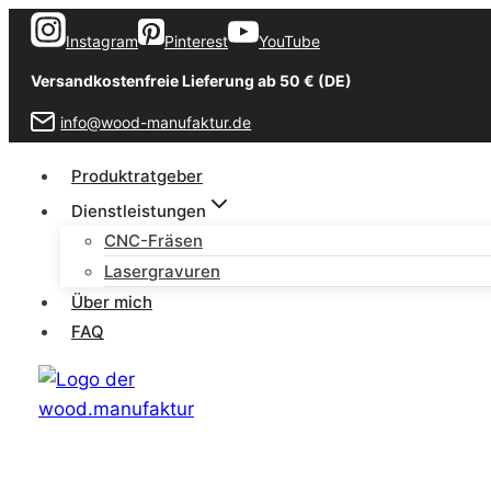
Zum
Instagram
Pinterest
YouTube
Inhalt
springen
Versandkostenfreie Lieferung ab 50 € (DE)
info@wood-manufaktur.de
Produktratgeber
Dienstleistungen
CNC-Fräsen
Lasergravuren
Über mich
FAQ