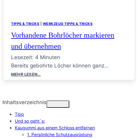
TIPPS & TRICKS
|
WERKZEUG TIPPS & TRICKS
Vorhandene Bohrlöcher markieren
und übernehmen
Lesezeit:
4
Minuten
Bereits gebohrte Löcher können ganz…
Vorhandene
MEHR LESEN…
Bohrlöcher
markieren
und
übernehmen
Inhaltsverzeichnis
Tipp
Und so geht`s:
Kaugummi aus einem Schloss entfernen
1. Persönliche Schutzausrüstung