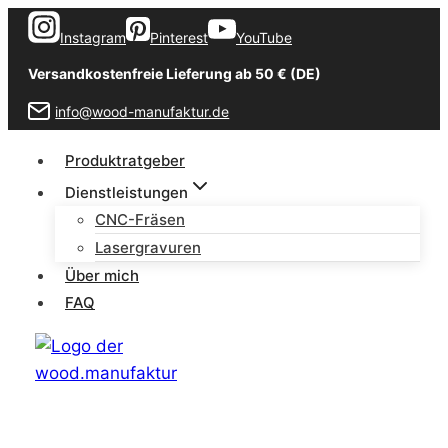
Zum
Instagram
Pinterest
YouTube
Inhalt
springen
Versandkostenfreie Lieferung ab 50 € (DE)
info@wood-manufaktur.de
Produktratgeber
Dienstleistungen
CNC-Fräsen
Lasergravuren
Über mich
FAQ