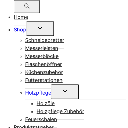
search
Home
Untermenü
Shop
umschalten
Schneidebretter
Messerleisten
Messerblöcke
Flaschenöffner
Küchenzubehör
Futterstationen
Untermenü
Holzpflege
umschalten
Holzöle
Holzpflege Zubehör
Feuerschalen
Produktratgeber