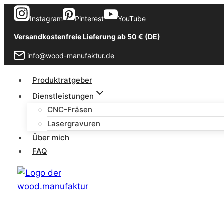
Zum
Instagram
Pinterest
YouTube
Inhalt
springen
Versandkostenfreie Lieferung ab 50 € (DE)
info@wood-manufaktur.de
Produktratgeber
Dienstleistungen
CNC-Fräsen
Lasergravuren
Über mich
FAQ